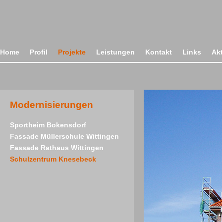
Home
Profil
Projekte
Leistungen
Kontakt
Links
Ak
Modernisierungen
Sportheim Bokensdorf
Fassade Müllerschule Wittingen
Fassade Rathaus Wittingen
Schulzentrum Knesebeck