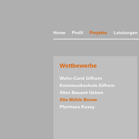
Home
Profil
Projekte
Leistungen
Wettbewerbe
Wohn-Carré Gifhorn
Kreismusikschule Gifhorn
Altes Bauamt Uelzen
Alte Mühle Brome
Pfarrhaus Kusey